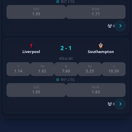
BUT 2 ÉQ.
OUI
NON
1.95
1.77
6
2 - 1
Liverpool
Southampton
RÉSULTAT
1
1N
N
N2
2
1.14
1.02
7.60
5.25
18.50
BUT 2 ÉQ.
OUI
NON
1.85
1.83
6