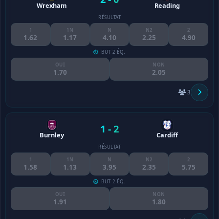
Wrexham
Reading
RÉSULTAT
1
1N
N
N2
2
1.62
1.17
4.10
2.25
4.90
BUT 2 ÉQ.
OUI
NON
1.70
2.05
3
1 - 2
Burnley
Cardiff
RÉSULTAT
1
1N
N
N2
2
1.58
1.13
3.95
2.35
5.75
BUT 2 ÉQ.
OUI
NON
1.91
1.80