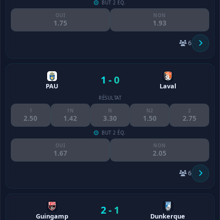
BUT 2 ÉQ.
OUI
NON
1.75
1.93
6
1 - 0
PAU
Laval
RÉSULTAT
1
1N
N
N2
2
2.50
1.42
3.30
1.50
2.75
BUT 2 ÉQ.
OUI
NON
1.67
2.05
6
2 - 1
Guingamp
Dunkerque