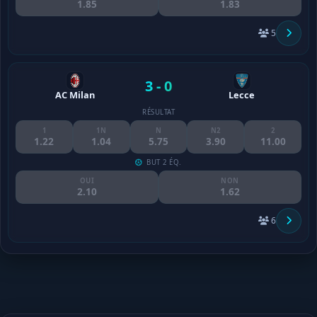
1.85
1.83
5
3 - 0
AC Milan
Lecce
RÉSULTAT
1
1N
N
N2
2
1.22
1.04
5.75
3.90
11.00
BUT 2 ÉQ.
OUI
NON
2.10
1.62
6