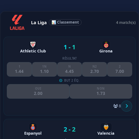
La Liga
📊 Classement
4 match(s)
1 - 1
Athletic Club
Girona
RÉSULTAT
1
1N
N
N2
2
1.44
1.10
4.45
2.70
7.00
BUT 2 ÉQ.
OUI
NON
2.00
1.73
8
2 - 2
Espanyol
Valencia