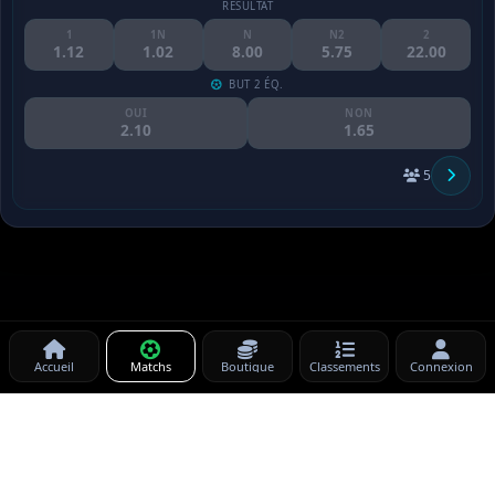
RÉSULTAT
1
1N
N
N2
2
1.12
1.02
8.00
5.75
22.00
BUT 2 ÉQ.
OUI
NON
2.10
1.65
5
Accueil
Matchs
Boutique
Classements
Connexion