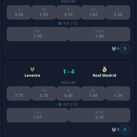
RÉSULTAT
1
1N
N
N2
2
2.26
1.33
3.15
1.62
3.30
BUT 2 ÉQ.
OUI
NON
1.90
1.80
6
1 - 4
Levante
Real Madrid
RÉSULTAT
1
1N
N
N2
2
7.75
3.10
5.40
1.08
1.34
BUT 2 ÉQ.
OUI
NON
1.67
2.10
9