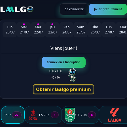
Se connecter
Jouer gratuitement
Lun
Mar
Mer
Jeu
Ven
Sam
Dim
Lun
Mar
20/07
21/07
22/07
23/07
24/07
25/07
26/07
27/07
28/0
Viens jouer !
Connexion / Inscription
0 € / 0 €
(0 / 0)
Obtenir laalgo premium
Tout
FA Cup
EFL Cup
27
1
8