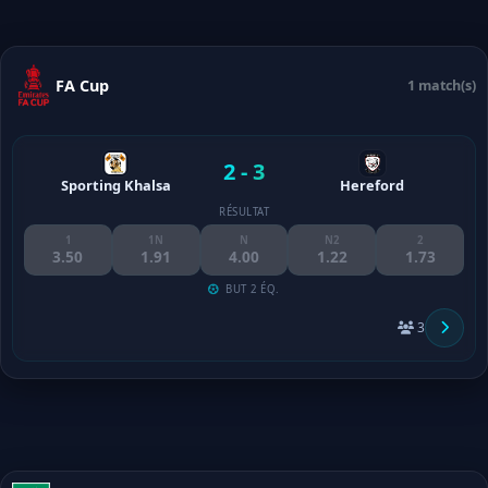
FA Cup
1 match(s)
2 - 3
Sporting Khalsa
Hereford
RÉSULTAT
1
1N
N
N2
2
3.50
1.91
4.00
1.22
1.73
BUT 2 ÉQ.
3