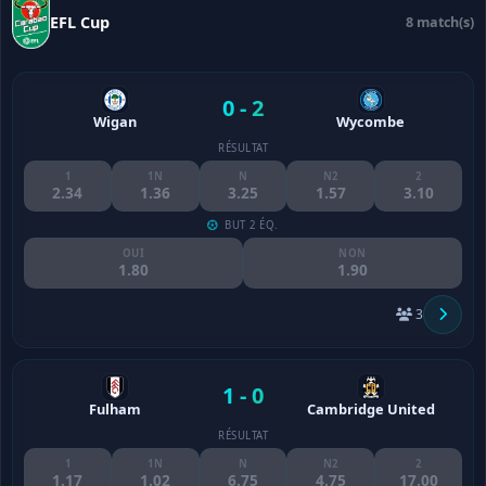
EFL Cup
8 match(s)
0 - 2
Wigan
Wycombe
RÉSULTAT
1
1N
N
N2
2
2.34
1.36
3.25
1.57
3.10
BUT 2 ÉQ.
OUI
NON
1.80
1.90
3
1 - 0
Fulham
Cambridge United
RÉSULTAT
1
1N
N
N2
2
1.17
1.02
6.75
4.75
17.00