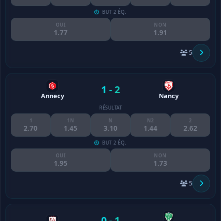
BUT 2 ÉQ.
OUI
NON
1.77
1.91
5
1 - 2
Annecy
Nancy
RÉSULTAT
1
1N
N
N2
2
2.70
1.45
3.10
1.44
2.62
BUT 2 ÉQ.
OUI
NON
1.95
1.73
5
0 - 1