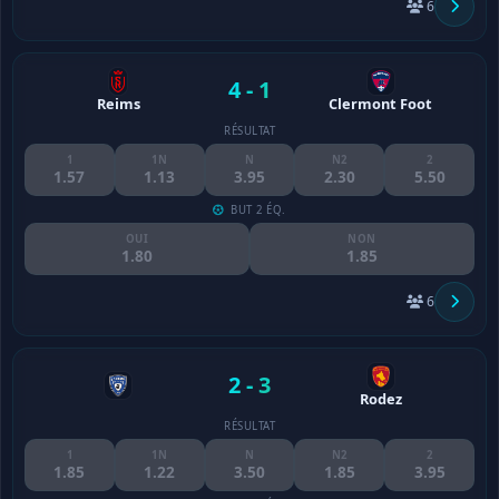
6
4 - 1
Reims
Clermont Foot
RÉSULTAT
1
1N
N
N2
2
1.57
1.13
3.95
2.30
5.50
BUT 2 ÉQ.
OUI
NON
1.80
1.85
6
2 - 3
Rodez
RÉSULTAT
1
1N
N
N2
2
1.85
1.22
3.50
1.85
3.95