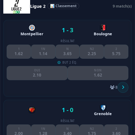
Ligue 2
📊 Classement
9 match(s)
1 - 3
Montpellier
Boulogne
RÉSULTAT
1
1N
N
N2
2
1.62
1.14
3.65
2.25
5.75
BUT 2 ÉQ.
OUI
NON
2.10
1.62
8
1 - 0
Grenoble
RÉSULTAT
1
1N
N
N2
2
2.00
1.28
3.40
1.75
3.60