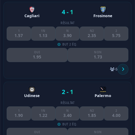
4 - 1
Cagliari
Frosinone
RÉSULTAT
1
1N
N
N2
2
1.57
1.13
3.90
2.35
5.75
BUT 2 ÉQ.
OUI
NON
1.95
1.73
6
2 - 1
Udinese
Palermo
RÉSULTAT
1
1N
N
N2
2
1.90
1.22
3.40
1.85
4.00
BUT 2 ÉQ.
OUI
NON