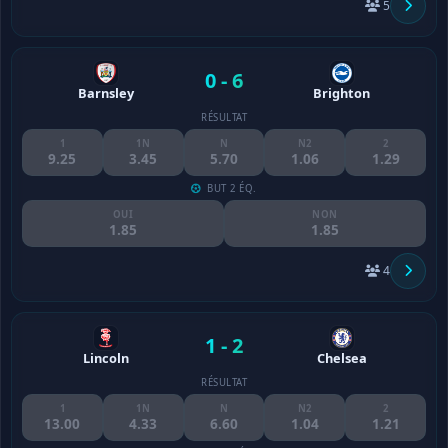
5
0 - 6
Barnsley
Brighton
RÉSULTAT
1
1N
N
N2
2
9.25
3.45
5.70
1.06
1.29
BUT 2 ÉQ.
OUI
NON
1.85
1.85
4
1 - 2
Lincoln
Chelsea
RÉSULTAT
1
1N
N
N2
2
13.00
4.33
6.60
1.04
1.21