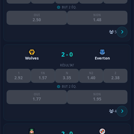
BUT 2 ÉQ.
OUI
NON
2.50
1.48
5
2 - 0
Wolves
Everton
RÉSULTAT
1
1N
N
N2
2
2.92
1.57
3.35
1.40
2.38
BUT 2 ÉQ.
OUI
NON
1.77
1.95
4
2 - 0