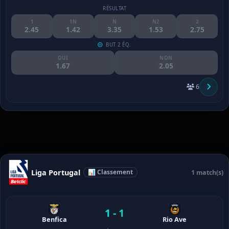
RÉSULTAT
1
1N
N
N2
2
2.45
1.42
3.35
1.53
2.75
BUT 2 ÉQ.
OUI
NON
1.67
2.05
6
Liga Portugal
📊 Classement
1 match(s)
1 - 1
Benfica
Rio Ave