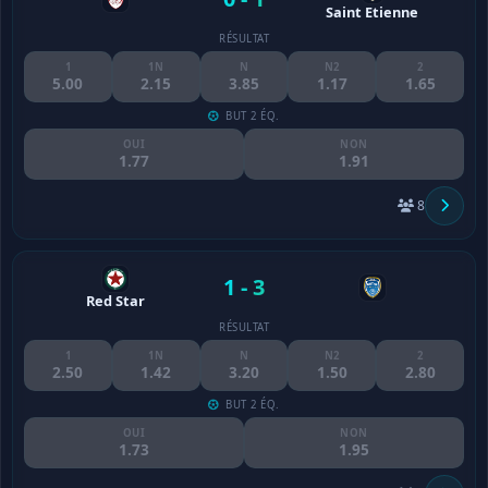
Saint Etienne
RÉSULTAT
1
1N
N
N2
2
5.00
2.15
3.85
1.17
1.65
BUT 2 ÉQ.
OUI
NON
1.77
1.91
8
1 - 3
Red Star
RÉSULTAT
1
1N
N
N2
2
2.50
1.42
3.20
1.50
2.80
BUT 2 ÉQ.
OUI
NON
1.73
1.95