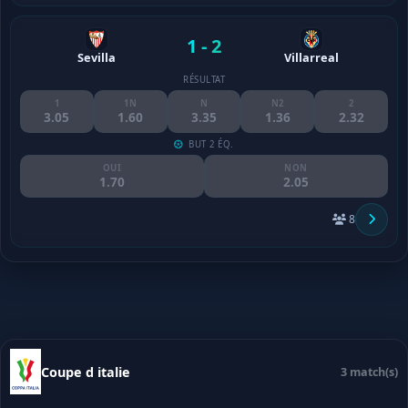
1 - 2
Sevilla
Villarreal
RÉSULTAT
1
1N
N
N2
2
3.05
1.60
3.35
1.36
2.32
BUT 2 ÉQ.
OUI
NON
1.70
2.05
8
Coupe d italie
3 match(s)