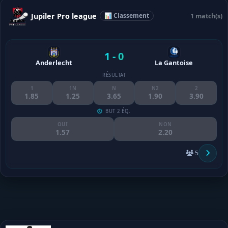
Jupiler Pro league
📊 Classement
1 match(s)
1 - 0
Anderlecht
La Gantoise
RÉSULTAT
1
1N
N
N2
2
1.85
1.25
3.65
1.90
3.90
BUT 2 ÉQ.
OUI
NON
1.57
2.20
5