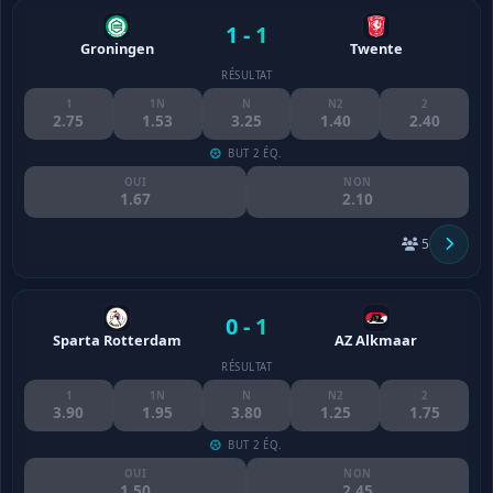
1 - 1
Groningen
Twente
RÉSULTAT
1
1N
N
N2
2
2.75
1.53
3.25
1.40
2.40
BUT 2 ÉQ.
OUI
NON
1.67
2.10
5
0 - 1
Sparta Rotterdam
AZ Alkmaar
RÉSULTAT
1
1N
N
N2
2
3.90
1.95
3.80
1.25
1.75
BUT 2 ÉQ.
OUI
NON
1.50
2.45