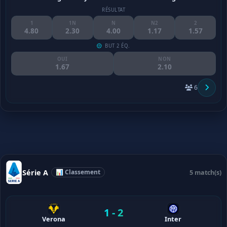
RÉSULTAT
1
1N
N
N2
2
4.80
2.30
4.00
1.17
1.57
BUT 2 ÉQ.
OUI
NON
1.67
2.10
6
Série A
📊 Classement
5 match(s)
1 - 2
Verona
Inter