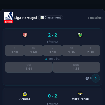
Liga Portugal
📊 Classement
3 match(s)
2 - 2
RÉSULTAT
1
1N
N
N2
2
3.10
1.60
3.10
1.36
2.30
BUT 2 ÉQ.
OUI
NON
1.91
1.85
4
0 - 2
Arouca
Moreirense
RÉSULTAT