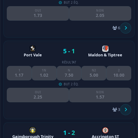
BUT 2 ÉQ.
OUI
NON
1.73
2.05
6
5 - 1
Port Vale
Maldon & Tiptree
RÉSULTAT
1
1N
N
N2
2
1.17
1.02
7.50
5.00
10.00
BUT 2 ÉQ.
OUI
NON
2.25
1.57
3
1 - 2
Gainsborough Trinity
Accrington ST