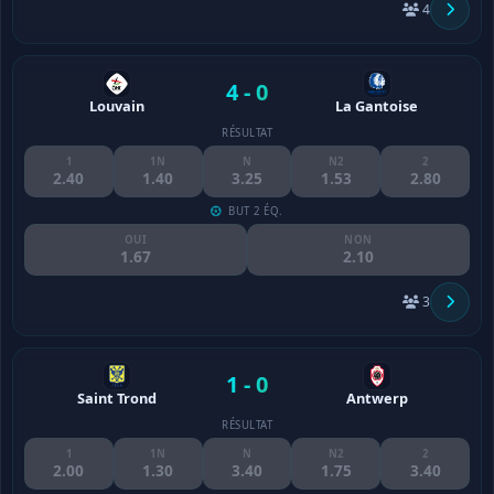
4
4 - 0
Louvain
La Gantoise
RÉSULTAT
1
1N
N
N2
2
2.40
1.40
3.25
1.53
2.80
BUT 2 ÉQ.
OUI
NON
1.67
2.10
3
1 - 0
Saint Trond
Antwerp
RÉSULTAT
1
1N
N
N2
2
2.00
1.30
3.40
1.75
3.40