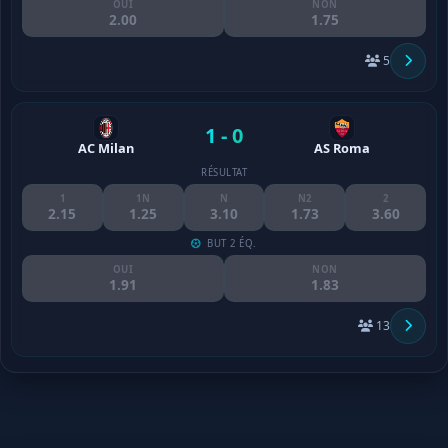
OUI
NON
2.00
1.75
5
1 - 0
AC Milan
AS Roma
RÉSULTAT
1
1N
N
N2
2
2.15
1.25
3.10
1.73
3.60
BUT 2 ÉQ.
OUI
NON
1.91
1.83
13