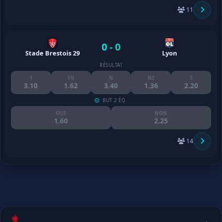
11
0 - 0
Stade Brestois 29
Lyon
RÉSULTAT
1
1N
N
N2
2
3.10
1.62
3.40
1.36
2.20
BUT 2 ÉQ.
OUI
NON
1.60
2.25
14