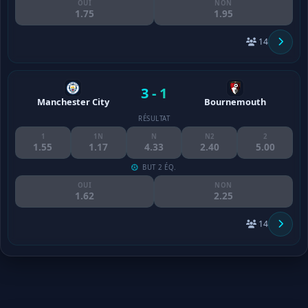
OUI
NON
1.75
1.95
14
3 - 1
Manchester City
Bournemouth
RÉSULTAT
1
1N
N
N2
2
1.55
1.17
4.33
2.40
5.00
BUT 2 ÉQ.
OUI
NON
1.62
2.25
14