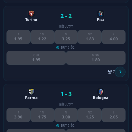
2 - 2
Torino
Pisa
RÉSULTAT
1
1N
N
N2
2
1.95
1.22
3.25
1.83
4.00
BUT 2 ÉQ.
OUI
NON
1.95
1.80
7
1 - 3
Parma
Bologna
RÉSULTAT
1
1N
N
N2
2
3.90
1.75
3.00
1.25
2.05
BUT 2 ÉQ.