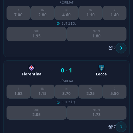
RÉSULTAT
1
1N
N
N2
2
7.00
2.80
4.60
1.10
1.40
BUT 2 ÉQ.
OUI
NON
1.95
1.80
7
0 - 1
Fiorentina
Lecce
RÉSULTAT
1
1N
N
N2
2
1.62
1.15
3.70
2.25
5.50
BUT 2 ÉQ.
OUI
NON
2.05
1.73
7