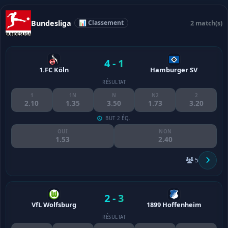
Bundesliga
📊 Classement
2 match(s)
4 - 1
1.FC Köln
Hamburger SV
RÉSULTAT
1
1N
N
N2
2
2.10
1.35
3.50
1.73
3.20
BUT 2 ÉQ.
OUI
NON
1.53
2.40
5
2 - 3
VfL Wolfsburg
1899 Hoffenheim
RÉSULTAT