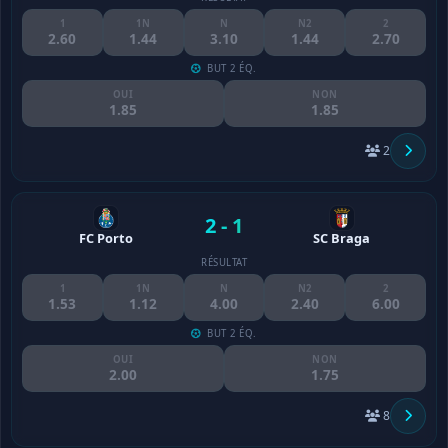
1
1N
N
N2
2
2.60
1.44
3.10
1.44
2.70
BUT 2 ÉQ.
OUI
NON
1.85
1.85
2
2 - 1
FC Porto
SC Braga
RÉSULTAT
1
1N
N
N2
2
1.53
1.12
4.00
2.40
6.00
BUT 2 ÉQ.
OUI
NON
2.00
1.75
8