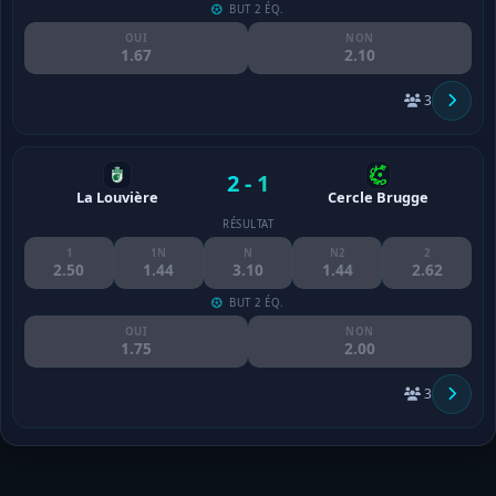
BUT 2 ÉQ.
OUI
NON
1.67
2.10
3
2 - 1
La Louvière
Cercle Brugge
RÉSULTAT
1
1N
N
N2
2
2.50
1.44
3.10
1.44
2.62
BUT 2 ÉQ.
OUI
NON
1.75
2.00
3