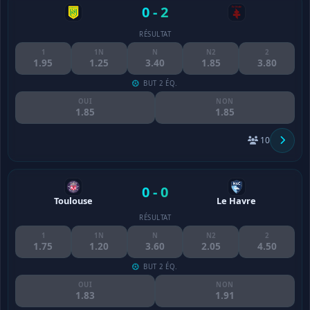
0 - 2
RÉSULTAT
1
1N
N
N2
2
1.95
1.25
3.40
1.85
3.80
BUT 2 ÉQ.
OUI
NON
1.85
1.85
10
0 - 0
Toulouse
Le Havre
RÉSULTAT
1
1N
N
N2
2
1.75
1.20
3.60
2.05
4.50
BUT 2 ÉQ.
OUI
NON
1.83
1.91