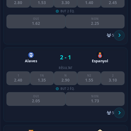
2.80
1.53
3.30
1.40
2.45
BUT 2 ÉQ.
OUI
NON
1.62
2.25
5
2 - 1
Alaves
Espanyol
RÉSULTAT
1
1N
N
N2
2
2.40
1.35
2.90
1.55
3.10
BUT 2 ÉQ.
OUI
NON
2.05
1.73
5