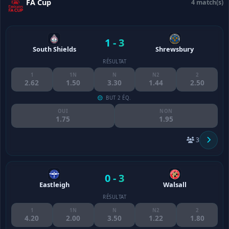
FA Cup
4 match(s)
1 - 3
South Shields
Shrewsbury
RÉSULTAT
1
1N
N
N2
2
2.62
1.50
3.30
1.44
2.50
BUT 2 ÉQ.
OUI
NON
1.75
1.95
3
0 - 3
Eastleigh
Walsall
RÉSULTAT
1
1N
N
N2
2
4.20
2.00
3.50
1.22
1.80