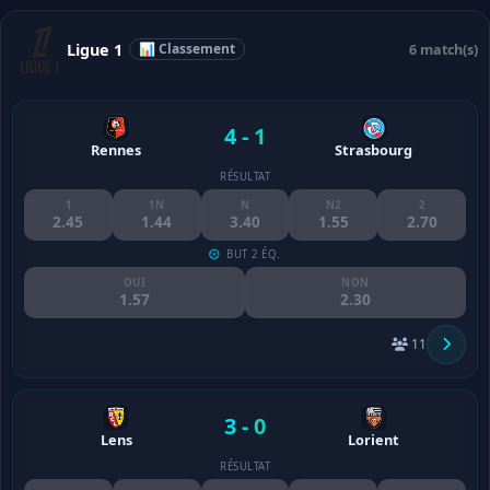
Ligue 1
📊 Classement
6 match(s)
4 - 1
Rennes
Strasbourg
RÉSULTAT
1
1N
N
N2
2
2.45
1.44
3.40
1.55
2.70
BUT 2 ÉQ.
OUI
NON
1.57
2.30
11
3 - 0
Lens
Lorient
RÉSULTAT