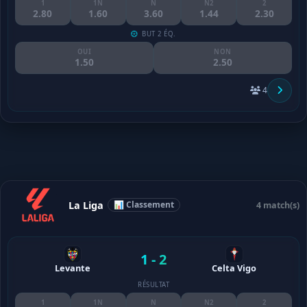
1
1N
N
N2
2
2.80
1.60
3.60
1.44
2.30
BUT 2 ÉQ.
OUI
NON
1.50
2.50
4
La Liga
📊 Classement
4 match(s)
1 - 2
Levante
Celta Vigo
RÉSULTAT
1
1N
N
N2
2