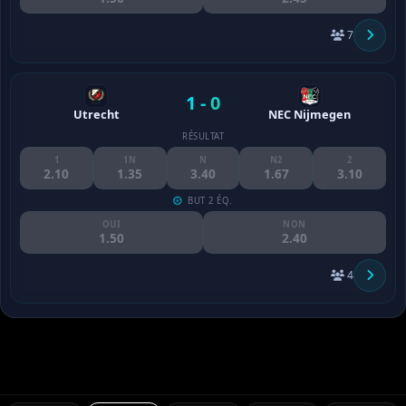
7
1 - 0
Utrecht
NEC Nijmegen
RÉSULTAT
1
1N
N
N2
2
2.10
1.35
3.40
1.67
3.10
BUT 2 ÉQ.
OUI
NON
1.50
2.40
4