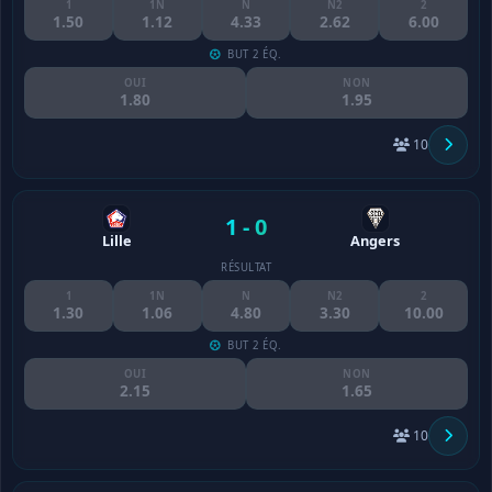
1
1N
N
N2
2
1.50
1.12
4.33
2.62
6.00
BUT 2 ÉQ.
OUI
NON
1.80
1.95
10
1 - 0
Lille
Angers
RÉSULTAT
1
1N
N
N2
2
1.30
1.06
4.80
3.30
10.00
BUT 2 ÉQ.
OUI
NON
2.15
1.65
10