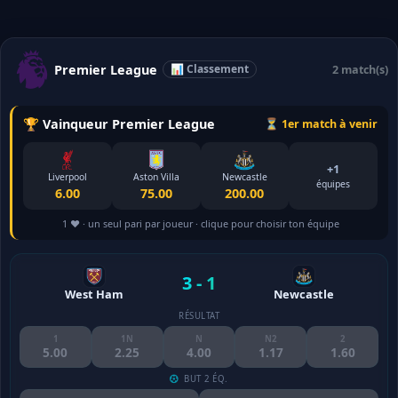
Premier League
📊 Classement
2 match(s)
🏆 Vainqueur Premier League
⏳ 1er match à venir
+1
Liverpool
Aston Villa
Newcastle
équipes
6.00
75.00
200.00
1 ❤️ · un seul pari par joueur · clique pour choisir ton équipe
3 - 1
West Ham
Newcastle
RÉSULTAT
1
1N
N
N2
2
5.00
2.25
4.00
1.17
1.60
BUT 2 ÉQ.