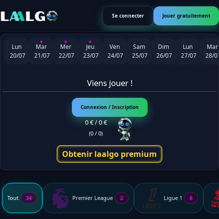
Se connecter
Jouer gratuitement
Lun
Mar
Mer
Jeu
Ven
Sam
Dim
Lun
Mar
20/07
21/07
22/07
23/07
24/07
25/07
26/07
27/07
28/0
Viens jouer !
Connexion / Inscription
0 € / 0 €
(0 / 0)
Obtenir laalgo premium
Tout
Premier League
Ligue 1
34
2
6