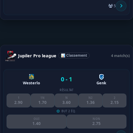
5
Jupiler Pro league
📊 Classement
4 match(s)
0 - 1
Westerlo
Genk
RÉSULTAT
1
1N
N
N2
2
2.90
1.70
3.60
1.36
2.15
BUT 2 ÉQ.
OUI
NON
1.40
2.75