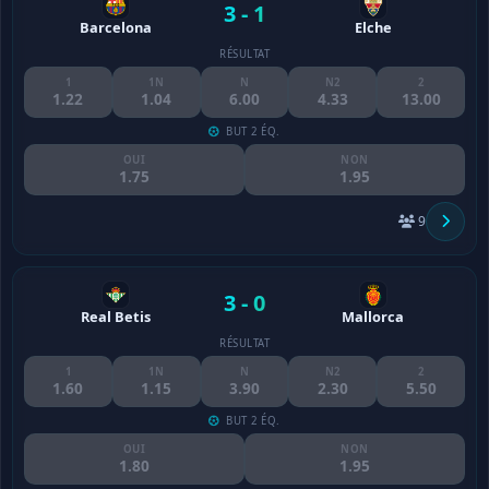
3 - 1
Barcelona
Elche
RÉSULTAT
1
1N
N
N2
2
1.22
1.04
6.00
4.33
13.00
BUT 2 ÉQ.
OUI
NON
1.75
1.95
9
3 - 0
Real Betis
Mallorca
RÉSULTAT
1
1N
N
N2
2
1.60
1.15
3.90
2.30
5.50
BUT 2 ÉQ.
OUI
NON
1.80
1.95