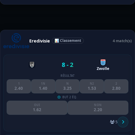
Eredivisie
📊 Classement
4 match(s)
8 - 2
Zwolle
RÉSULTAT
1
1N
N
N2
2
2.40
1.40
3.25
1.53
2.80
BUT 2 ÉQ.
OUI
NON
1.62
2.20
5